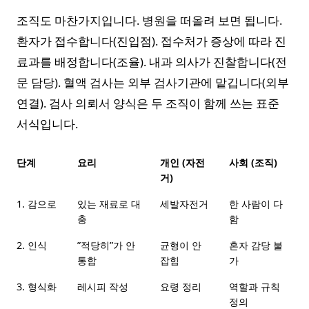
조직도 마찬가지입니다. 병원을 떠올려 보면 됩니다.
환자가 접수합니다(진입점). 접수처가 증상에 따라 진
료과를 배정합니다(조율). 내과 의사가 진찰합니다(전
문 담당). 혈액 검사는 외부 검사기관에 맡깁니다(외부
연결). 검사 의뢰서 양식은 두 조직이 함께 쓰는 표준
서식입니다.
단계
요리
개인 (자전
사회 (조직)
거)
1. 감으로
있는 재료로 대
세발자전거
한 사람이 다
충
함
2. 인식
”적당히”가 안
균형이 안
혼자 감당 불
통함
잡힘
가
3. 형식화
레시피 작성
요령 정리
역할과 규칙
정의